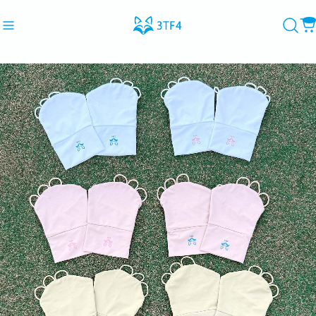
Recommend
おすすめキーワード
#3TF4
#テニス
#テニスウェア
#デニスグッズ
Category
商品カテゴリ
CLOSE