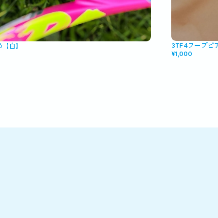
3TF4フープピ
め【白】
¥1,000