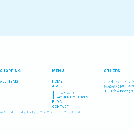
SHOPPING
MENU
OTHERS
ALL ITEMS
HOME
プライバシーポリ
ABOUT
特定商取引法に基
3TF4公式Instagr
SHOP GUIDE
PAYMENT METHODS
BLOG
CONTACT
©︎ 3TF4 | thirty-forty テニスウェア・テニスグッズ